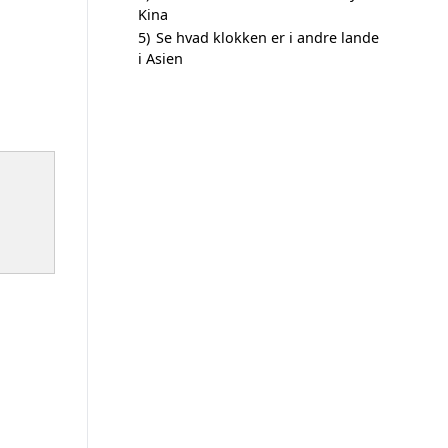
Kina
5)
Se hvad klokken er i andre lande
i Asien
m