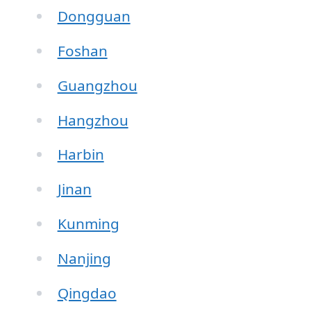
Dongguan
Foshan
Guangzhou
Hangzhou
Harbin
Jinan
Kunming
Nanjing
Qingdao