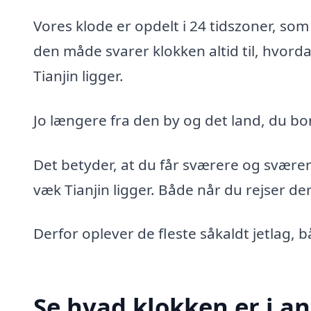
Vores klode er opdelt i 24 tidszoner, so
den måde svarer klokken altid til, hvorda
Tianjin ligger.
Jo længere fra den by og det land, du bor i,
Det betyder, at du får sværere og sværere
væk Tianjin ligger. Både når du rejser 
Derfor oplever de fleste såkaldt jetlag, 
Se hvad klokken er i an