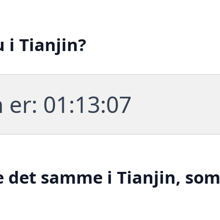
 i Tianjin?
 er:
01:13:08
e det samme i Tianjin, so