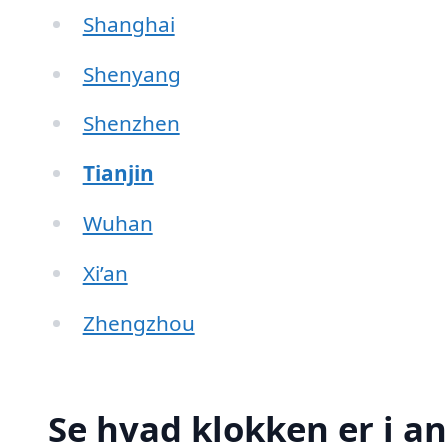
Shanghai
Shenyang
Shenzhen
Tianjin
Wuhan
Xi’an
Zhengzhou
Se hvad klokken er i an