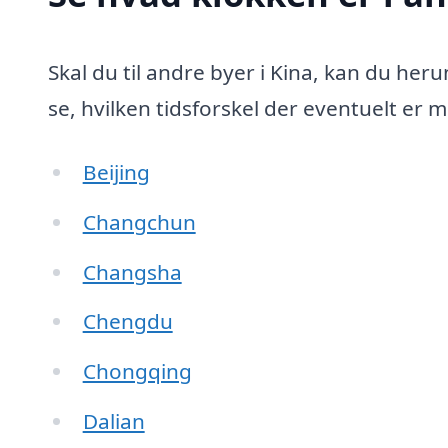
Skal du til andre byer i Kina, kan du her
se, hvilken tidsforskel der eventuelt er m
Beijing
Changchun
Changsha
Chengdu
Chongqing
Dalian