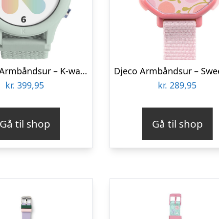
Kidywolf Armbåndsur – K-watch – Smartwatch – Grøn
kr.
399,95
kr.
289,95
Gå til shop
Gå til shop