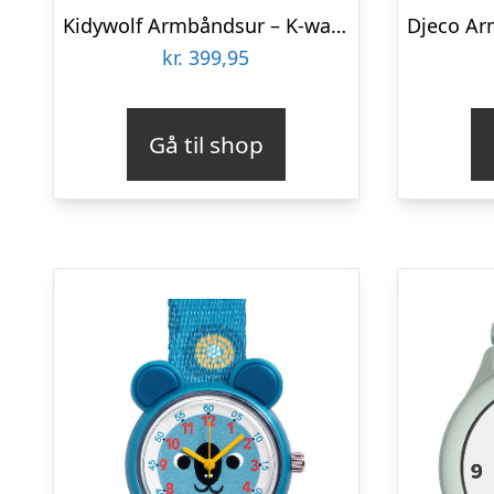
Kidywolf Armbåndsur – K-watch – Smartwatch – Blå
kr.
399,95
Gå til shop