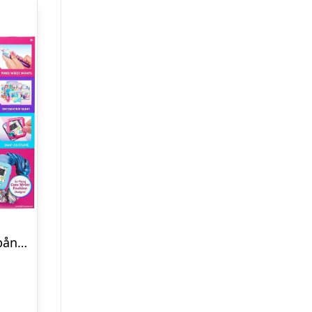
Shimmer ‘N Sparkle Armbåndsur-sæt – i-Time