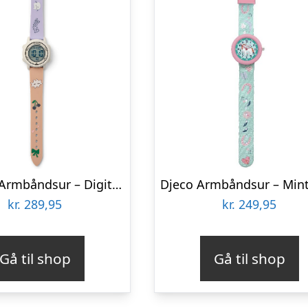
Liewood Armbåndsur – Digital – Sussi – Mood/Pale Tuscany
kr.
289,95
kr.
249,95
Gå til shop
Gå til shop