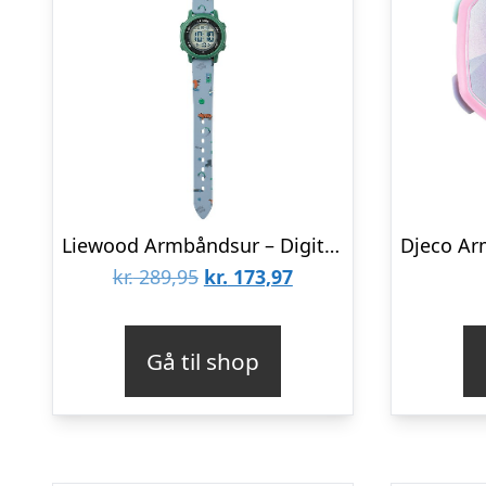
Liewood Armbåndsur – Digital – Sussi – Fun/Beach Blue
Den
Den
kr.
289,95
kr.
173,97
oprindelige
aktuelle
pris
pris
Gå til shop
var:
er:
kr. 289,95.
kr. 173,97.