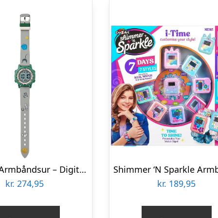
Liewood Armbåndsur – Digital – Sussi – Play/Dusty Peppermint
kr.
274,95
kr.
189,95